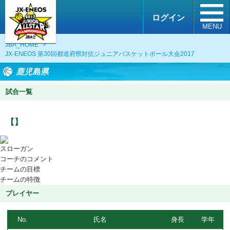
ログイン
MENU
JBA_HOME
>
JX-ENEOS 第30回都道府県対抗ジュニアバスケットボール大会2017
鹿児島県
試合一覧
【】
スローガン
コーチのコメント
チームの目標
チームの特徴
プレイヤー
No.
氏名
身長
学年