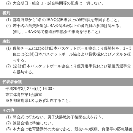
(2)
大会期日・組合せ・試合時間等の配慮は一切しない。
審判
(1)
都道府県から1名のJBA公認B級以上の審判員を帯同すること。
(2)
若干名の自費派遣はJBA公認B級以上の審判員の参加は認める。
(但し、JBA公認で都道府県協会の推薦を得ること)
表彰
(1)
優勝チームには(公財)日本バスケットボール協会より優勝杯を、1～3
位には(公財)日本バスケットボール協会より賞状楯およびメダルを授
与する。
(2)
(公財)日本バスケットボール協会より優秀選手賞および最優秀選手賞
を授与する。
代表者会議
平成29年3月27日(月) 16:00～
東京体育館第1会議室
※各都道府県1名は必ず出席すること。
その他
(1)
開会式は行わない。男子決勝戦終了後閉会式を行う。
(2)
練習会場は準備しない。
(3)
本大会は教育活動外の大会である。競技中の疾病、負傷等の応急処置