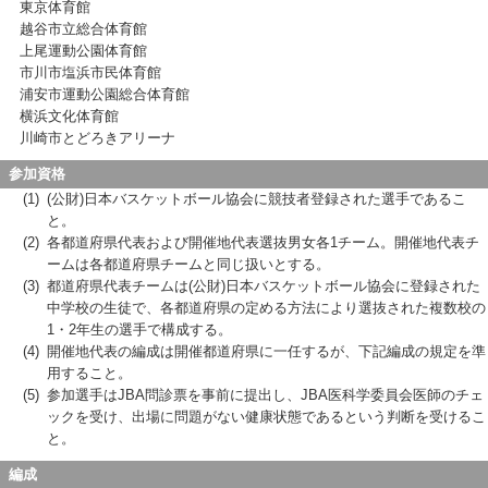
東京体育館
越谷市立総合体育館
上尾運動公園体育館
市川市塩浜市民体育館
浦安市運動公園総合体育館
横浜文化体育館
川崎市とどろきアリーナ
参加資格
(1)
(公財)日本バスケットボール協会に競技者登録された選手であるこ
と。
(2)
各都道府県代表および開催地代表選抜男女各1チーム。開催地代表チ
ームは各都道府県チームと同じ扱いとする。
(3)
都道府県代表チームは(公財)日本バスケットボール協会に登録された
中学校の生徒で、各都道府県の定める方法により選抜された複数校の
1・2年生の選手で構成する。
(4)
開催地代表の編成は開催都道府県に一任するが、下記編成の規定を準
用すること。
(5)
参加選手はJBA問診票を事前に提出し、JBA医科学委員会医師のチェ
ックを受け、出場に問題がない健康状態であるという判断を受けるこ
と。
編成