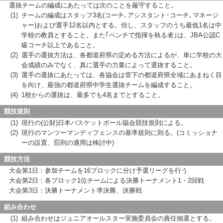
選抜チームの編成にあたっては次のことを厳守すること。
(1)
チームの編成はスタッフ3名(コーチ､アシスタント･コーチ､マネージ
ャー)および選手12名以内とする。但し、スタッフのうち最低1名は中
学校の教員とすること。また｢ベンチで指揮を執る者｣は、JBA公認C
級コーチ以上であること。
(2)
選手の選抜方法は、各都道府県の定める方法によるが、単に学校の大
会成績のみでなく、真に選手の力量によって選抜すること。
(3)
選手の選抜にあたっては、各協会は管下の都道府県全域にあまねく目
を向け、最強の都道府県中学生選抜チームを編成すること。
(4)
1校からの選抜は、最多でも4名までとすること。
競技規則
(1)
現行の(公財)日本バスケットボール協会競技規則による。
(2)
現行のマンツーマンディフェンスの基準規則に則る。(コミッショナ
ーの設置、罰則の適用は検討中)
競技方法
大会第1日：参加チームを16ブロックに分け予選リーグを行う
大会第2日：各ブロック1位チームによる決勝トーナメント1・2回戦
大会第3日：決勝トーナメント準決勝、決勝戦
組み合わせ
(1)
組み合わせはジュニアオールスター実施委員会の責任抽選とする。