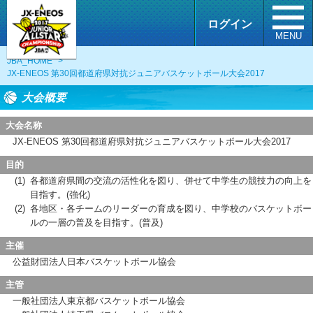
ログイン
MENU
JBA_HOME
>
JX-ENEOS 第30回都道府県対抗ジュニアバスケットボール大会2017
大会概要
大会名称
JX-ENEOS 第30回都道府県対抗ジュニアバスケットボール大会2017
目的
(1)
各都道府県間の交流の活性化を図り、併せて中学生の競技力の向上を
目指す。(強化)
(2)
各地区・各チームのリーダーの育成を図り、中学校のバスケットボー
ルの一層の普及を目指す。(普及)
主催
公益財団法人日本バスケットボール協会
主管
一般社団法人東京都バスケットボール協会