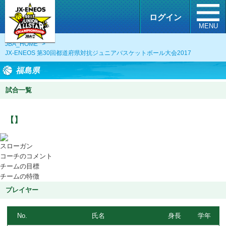
ログイン
MENU
JBA_HOME
>
JX-ENEOS 第30回都道府県対抗ジュニアバスケットボール大会2017
福島県
試合一覧
【】
スローガン
コーチのコメント
チームの目標
チームの特徴
プレイヤー
No.
氏名
身長
学年