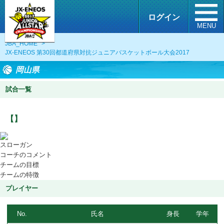
ログイン
MENU
JBA_HOME
>
JX-ENEOS 第30回都道府県対抗ジュニアバスケットボール大会2017
岡山県
試合一覧
【】
スローガン
コーチのコメント
チームの目標
チームの特徴
プレイヤー
No.
氏名
身長
学年