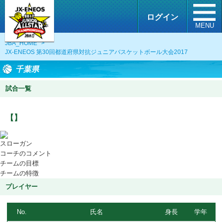
ログイン
MENU
JBA_HOME
>
JX-ENEOS 第30回都道府県対抗ジュニアバスケットボール大会2017
千葉県
試合一覧
【】
スローガン
コーチのコメント
チームの目標
チームの特徴
プレイヤー
No.
氏名
身長
学年