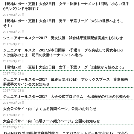
【現地レポート更新】大会2日目 女子・決勝トーナメント1回戦「小さい選手
がリバウンドを制す!?」
2017年3月28日
【現地レポート更新】大会1日目 男子・予選リーグ「未知の世界へようこ
そ！」
2017年3月28日
ジュニアオールスター2017 男女決勝 試合結果速報配信実施のお知らせ
2017年3月28日
ジュニアオールスター2017が本日開幕 -予選リーグを突破して男女各16チー
ムは無敗のまま、明日の決勝トーナメントへ進出-
2017年3月28日
【現地レポート更新】大会1日目 女子・予選リーグ「2連敗から始めよう」
2017年3月28日
ジュニアオールスター2017 最終日(3月30日) アシックスブース 渡嘉敷来
夢選手のサイン会のお知らせ
2017年3月28日
ジュニアオールスター2017 大会公式プログラム 会場表記の訂正のお知らせ
2017年3月24日
大会公式サイト内「よくある質問ページ」公開のお知らせ
2017年3月23日
大会公式サイト内「出場チーム紹介ページ」公開のお知らせ
2017年3月16日
JX-ENEOS 第30回都道府県対抗ジュニアバスケットボール大会2017 大会公