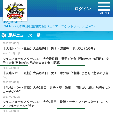
ログイン
MENU
JBA_HOME
>
JX-ENEOS 第30回都道府県対抗ジュニアバスケットボール大会2017
最新ニュース一覧
2017年3月30日
【現地レポート更新】大会最終日 男子・決勝戦「さわやかに終幕」
2017年3月30日
ジュニアオールスター2017 大会最終日 男子：神奈川県(4年ぶり5回目)、女
子：大阪府(初)が30回記念大会を制し閉幕
2017年3月30日
【現地レポート更新】大会最終日 女子・準決勝「“相棒”とともに悲願の頂点
へ」
2017年3月29日
【現地レポート更新】大会2日目 男子・準々決勝「『晴れのち雨』を経験した
コーチの“今”」
2017年3月29日
ジュニアオールスター2017 大会2日目 決勝トーナメントがスタートし、ベ
スト4進出チームが決定
2017年3月29日