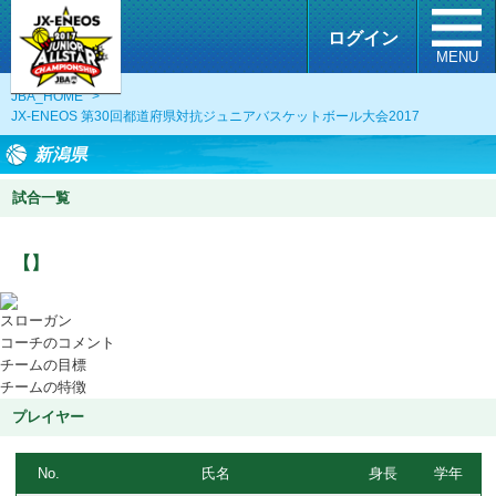
ログイン
MENU
JBA_HOME
>
JX-ENEOS 第30回都道府県対抗ジュニアバスケットボール大会2017
新潟県
試合一覧
【】
スローガン
コーチのコメント
チームの目標
チームの特徴
プレイヤー
No.
氏名
身長
学年