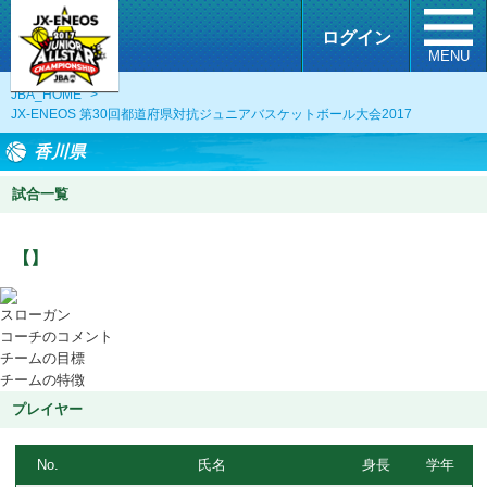
ログイン
MENU
JBA_HOME
>
JX-ENEOS 第30回都道府県対抗ジュニアバスケットボール大会2017
香川県
試合一覧
【】
スローガン
コーチのコメント
チームの目標
チームの特徴
プレイヤー
No.
氏名
身長
学年