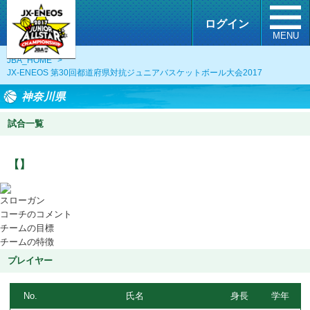
ログイン
MENU
JBA_HOME
>
JX-ENEOS 第30回都道府県対抗ジュニアバスケットボール大会2017
神奈川県
試合一覧
【】
スローガン
コーチのコメント
チームの目標
チームの特徴
プレイヤー
No.
氏名
身長
学年