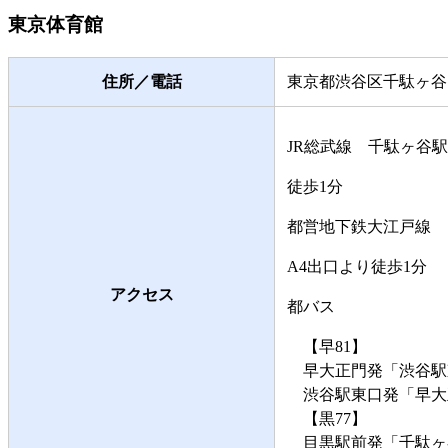
東京体育館
住所／電話
東京都渋谷区千駄ヶ谷1-17-
JR総武線 千駄ヶ谷駅
徒歩1分
都営地下鉄大江戸線 
A4出口より徒歩1分
アクセス
都バス
【早81】
早大正門発「渋谷駅東
渋谷駅東口発「早大正
【黒77】
目黒駅前発「千駄ヶ