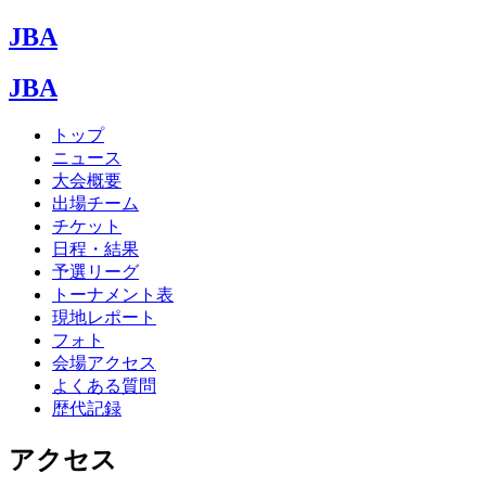
JBA
JBA
トップ
ニュース
大会概要
出場チーム
チケット
日程・結果
予選リーグ
トーナメント表
現地レポート
フォト
会場アクセス
よくある質問
歴代記録
アクセス