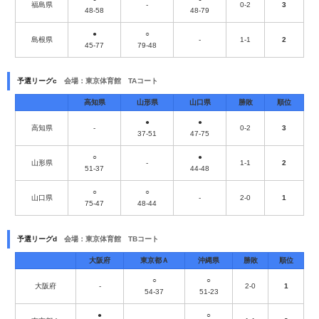
福島県
-
0-2
3
48-58
48-79
●
○
島根県
-
1-1
2
45-77
79-48
予選リーグc
会場：東京体育館 TAコート
高知県
山形県
山口県
勝敗
順位
●
●
高知県
-
0-2
3
37-51
47-75
○
●
山形県
-
1-1
2
51-37
44-48
○
○
山口県
-
2-0
1
75-47
48-44
予選リーグd
会場：東京体育館 TBコート
大阪府
東京都Ａ
沖縄県
勝敗
順位
○
○
大阪府
-
2-0
1
54-37
51-23
●
○