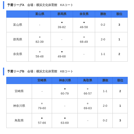
予選リーグA
会場：横浜文化体育館 KAコート
富山県
群馬県
奈良県
勝敗
順位
●
●
富山県
-
0-2
3
39-82
48-58
○
○
群馬県
-
2-0
1
82-39
68-49
○
●
奈良県
-
1-1
2
58-48
49-68
予選リーグB
会場：横浜文化体育館 KBコート
宮崎県
神奈川県
鳥取県
勝敗
順位
●
○
宮崎県
-
1-1
2
60-79
66-57
○
○
神奈川県
-
2-0
1
79-60
69-63
●
●
鳥取県
-
0-2
3
57-66
63-69