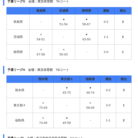
予選リーグG
会場：東京体育館 TAコート
島根県
茨城県
静岡県
勝敗
順位
●
●
島根県
-
0-2
3
51-54
58-67
○
●
茨城県
-
1-1
2
54-51
43-50
○
○
静岡県
-
2-0
1
67-58
50-43
予選リーグH
会場：東京体育館 TBコート
熊本県
東京都Ａ
福島県
勝敗
順位
●
●
熊本県
-
0-2
3
45-75
46-74
○
○
東京都Ａ
-
2-0
1
75-45
58-45
○
●
福島県
-
1-1
2
74-46
45-58