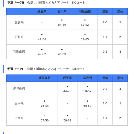
予選リーグE
会場：川崎市とどろきアリーナ KCコート
愛媛県
石川県
和歌山県
勝敗
順位
○
○
愛媛県
-
2-0
1
54-49
82-42
●
○
石川県
-
1-1
2
49-54
59-45
●
●
和歌山県
-
0-2
3
42-82
45-59
予選リーグF
会場：川崎市とどろきアリーナ KDコート
鹿児島県
岩手県
広島県
勝敗
順位
●
●
鹿児島県
-
0-2
3
44-75
50-57
○
○
岩手県
-
2-0
1
75-44
68-50
○
●
広島県
-
1-1
2
57-50
50-68