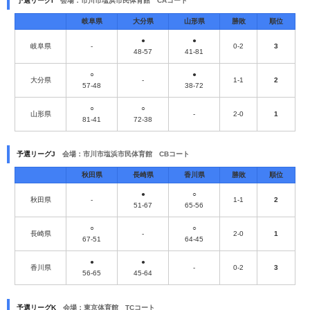
予選リーグI
会場：市川市塩浜市民体育館 CAコート
岐阜県
大分県
山形県
勝敗
順位
●
●
岐阜県
-
0-2
3
48-57
41-81
○
●
大分県
-
1-1
2
57-48
38-72
○
○
山形県
-
2-0
1
81-41
72-38
予選リーグJ
会場：市川市塩浜市民体育館 CBコート
秋田県
長崎県
香川県
勝敗
順位
●
○
秋田県
-
1-1
2
51-67
65-56
○
○
長崎県
-
2-0
1
67-51
64-45
●
●
香川県
-
0-2
3
56-65
45-64
予選リーグK
会場：東京体育館 TCコート