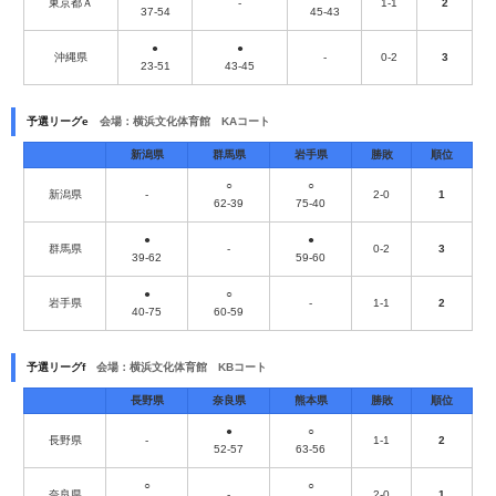
東京都Ａ
-
1-1
2
37-54
45-43
●
●
沖縄県
-
0-2
3
23-51
43-45
予選リーグe
会場：横浜文化体育館 KAコート
新潟県
群馬県
岩手県
勝敗
順位
○
○
新潟県
-
2-0
1
62-39
75-40
●
●
群馬県
-
0-2
3
39-62
59-60
●
○
岩手県
-
1-1
2
40-75
60-59
予選リーグf
会場：横浜文化体育館 KBコート
長野県
奈良県
熊本県
勝敗
順位
●
○
長野県
-
1-1
2
52-57
63-56
○
○
奈良県
-
2-0
1