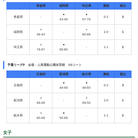
青森県
福岡県
埼玉県
勝敗
順位
●
●
青森県
-
0-2
3
43-48
67-79
○
○
福岡県
-
2-0
1
48-43
80-68
○
●
埼玉県
-
1-1
2
79-67
68-80
予選リーグP
会場：上尾運動公園体育館 SBコート
京都府
新潟県
栃木県
勝敗
順位
●
●
京都府
-
0-2
3
49-69
48-60
○
○
新潟県
-
2-0
1
69-49
69-50
○
●
栃木県
-
1-1
2
60-48
50-69
女子