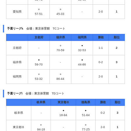
○
○
愛知県
-
2-0
1
57-51
45-33
予選リーグk
会場：東京体育館 TCコート
京都府
福井県
福岡県
勝敗
順位
○
●
京都府
-
1-1
2
70-59
32-53
●
●
福井県
-
0-2
3
59-70
44-86
○
○
福岡県
-
2-0
1
53-32
86-44
予選リーグl
会場：東京体育館 TDコート
岐阜県
東京都Ｂ
徳島県
勝敗
順位
●
●
岐阜県
-
0-2
3
18-94
51-64
○
○
東京都Ｂ
-
2-0
1
94-18
77-25