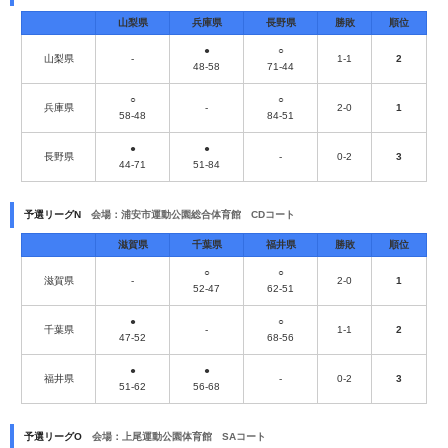
山梨県
兵庫県
長野県
勝敗
順位
●
○
山梨県
-
1-1
2
48-58
71-44
○
○
兵庫県
-
2-0
1
58-48
84-51
●
●
長野県
-
0-2
3
44-71
51-84
予選リーグN
会場：浦安市運動公園総合体育館 CDコート
滋賀県
千葉県
福井県
勝敗
順位
○
○
滋賀県
-
2-0
1
52-47
62-51
●
○
千葉県
-
1-1
2
47-52
68-56
●
●
福井県
-
0-2
3
51-62
56-68
予選リーグO
会場：上尾運動公園体育館 SAコート