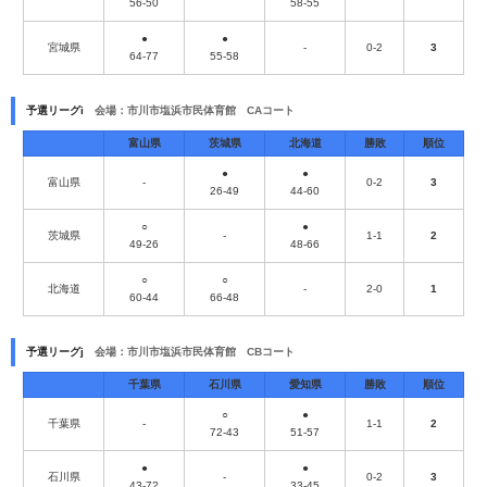
56-50
58-55
●
●
宮城県
-
0-2
3
64-77
55-58
予選リーグi
会場：市川市塩浜市民体育館 CAコート
富山県
茨城県
北海道
勝敗
順位
●
●
富山県
-
0-2
3
26-49
44-60
○
●
茨城県
-
1-1
2
49-26
48-66
○
○
北海道
-
2-0
1
60-44
66-48
予選リーグj
会場：市川市塩浜市民体育館 CBコート
千葉県
石川県
愛知県
勝敗
順位
○
●
千葉県
-
1-1
2
72-43
51-57
●
●
石川県
-
0-2
3
43-72
33-45