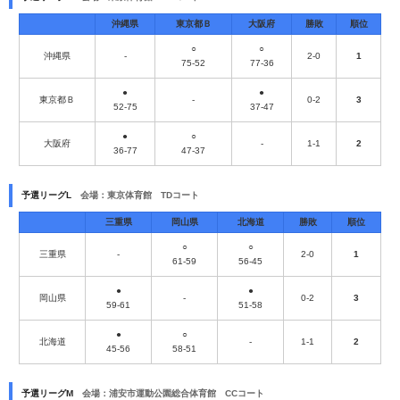
沖縄県
東京都Ｂ
大阪府
勝敗
順位
○
○
沖縄県
-
2-0
1
75-52
77-36
●
●
東京都Ｂ
-
0-2
3
52-75
37-47
●
○
大阪府
-
1-1
2
36-77
47-37
予選リーグL
会場：東京体育館 TDコート
三重県
岡山県
北海道
勝敗
順位
○
○
三重県
-
2-0
1
61-59
56-45
●
●
岡山県
-
0-2
3
59-61
51-58
●
○
北海道
-
1-1
2
45-56
58-51
予選リーグM
会場：浦安市運動公園総合体育館 CCコート