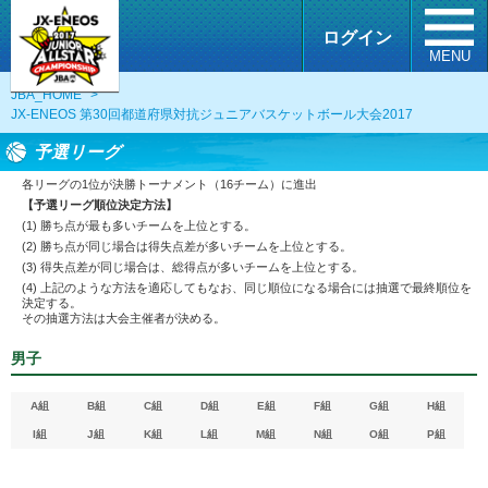
ログイン
MENU
JBA_HOME
>
JX-ENEOS 第30回都道府県対抗ジュニアバスケットボール大会2017
予選リーグ
各リーグの1位が決勝トーナメント（16チーム）に進出
【予選リーグ順位決定方法】
(1) 勝ち点が最も多いチームを上位とする。
(2) 勝ち点が同じ場合は得失点差が多いチームを上位とする。
(3) 得失点差が同じ場合は、総得点が多いチームを上位とする。
(4) 上記のような方法を適応してもなお、同じ順位になる場合には抽選で最終順位を
決定する。
その抽選方法は大会主催者が決める。
男子
A組
B組
C組
D組
E組
F組
G組
H組
I組
J組
K組
L組
M組
N組
O組
P組