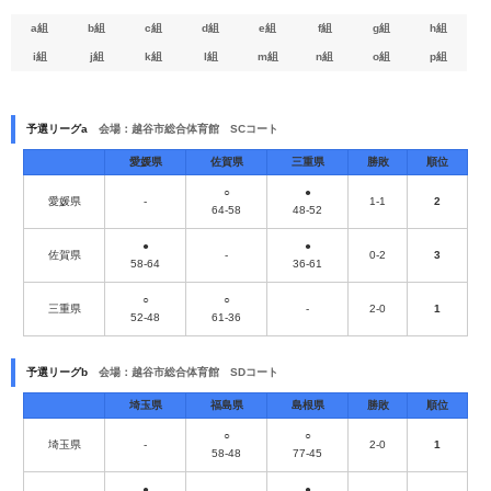
a組
b組
c組
d組
e組
f組
g組
h組
i組
j組
k組
l組
m組
n組
o組
p組
予選リーグa
会場：越谷市総合体育館 SCコート
愛媛県
佐賀県
三重県
勝敗
順位
○
●
愛媛県
-
1-1
2
64-58
48-52
●
●
佐賀県
-
0-2
3
58-64
36-61
○
○
三重県
-
2-0
1
52-48
61-36
予選リーグb
会場：越谷市総合体育館 SDコート
埼玉県
福島県
島根県
勝敗
順位
○
○
埼玉県
-
2-0
1
58-48
77-45
●
●