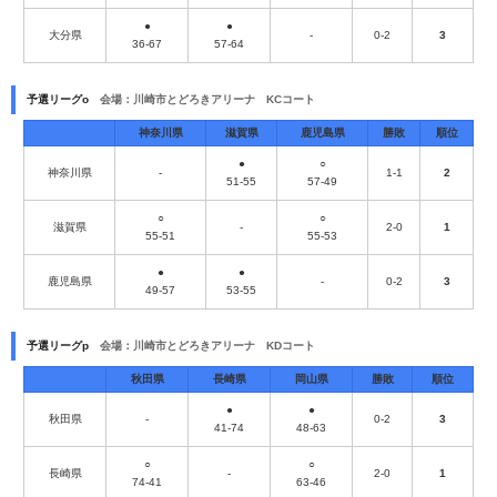
●
●
大分県
-
0-2
3
36-67
57-64
予選リーグo
会場：川崎市とどろきアリーナ KCコート
神奈川県
滋賀県
鹿児島県
勝敗
順位
●
○
神奈川県
-
1-1
2
51-55
57-49
○
○
滋賀県
-
2-0
1
55-51
55-53
●
●
鹿児島県
-
0-2
3
49-57
53-55
予選リーグp
会場：川崎市とどろきアリーナ KDコート
秋田県
長崎県
岡山県
勝敗
順位
●
●
秋田県
-
0-2
3
41-74
48-63
○
○
長崎県
-
2-0
1
74-41
63-46