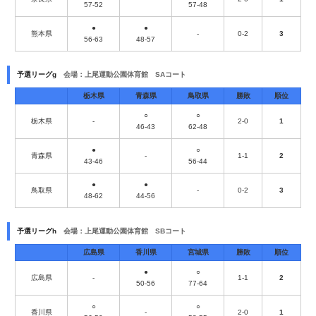
57-52
57-48
●
●
熊本県
-
0-2
3
56-63
48-57
予選リーグg
会場：上尾運動公園体育館 SAコート
栃木県
青森県
鳥取県
勝敗
順位
○
○
栃木県
-
2-0
1
46-43
62-48
●
○
青森県
-
1-1
2
43-46
56-44
●
●
鳥取県
-
0-2
3
48-62
44-56
予選リーグh
会場：上尾運動公園体育館 SBコート
広島県
香川県
宮城県
勝敗
順位
●
○
広島県
-
1-1
2
50-56
77-64
○
○
香川県
-
2-0
1