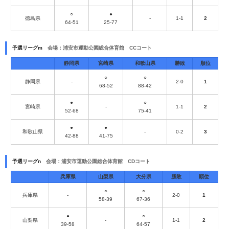
○
●
徳島県
-
1-1
2
64-51
25-77
予選リーグm
会場：浦安市運動公園総合体育館 CCコート
静岡県
宮崎県
和歌山県
勝敗
順位
○
○
静岡県
-
2-0
1
68-52
88-42
●
○
宮崎県
-
1-1
2
52-68
75-41
●
●
和歌山県
-
0-2
3
42-88
41-75
予選リーグn
会場：浦安市運動公園総合体育館 CDコート
兵庫県
山梨県
大分県
勝敗
順位
○
○
兵庫県
-
2-0
1
58-39
67-36
●
○
山梨県
-
1-1
2
39-58
64-57