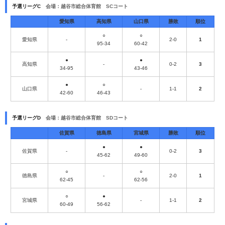
予選リーグC
会場：越谷市総合体育館 SCコート
愛知県
高知県
山口県
勝敗
順位
○
○
愛知県
-
2-0
1
95-34
60-42
●
●
高知県
-
0-2
3
34-95
43-46
●
○
山口県
-
1-1
2
42-60
46-43
予選リーグD
会場：越谷市総合体育館 SDコート
佐賀県
徳島県
宮城県
勝敗
順位
●
●
佐賀県
-
0-2
3
45-62
49-60
○
○
徳島県
-
2-0
1
62-45
62-56
○
●
宮城県
-
1-1
2
60-49
56-62