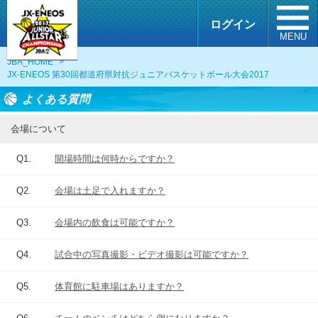
ログイン
MENU
JBA_HOME
>
JX-ENEOS 第30回都道府県対抗ジュニアバスケットボール大会2017
よくある質問
会場について
Q1.
開場時間は何時からですか？
Q2.
会場は土足で入れますか？
Q3.
会場内の飲食は可能ですか？
Q4.
試合中の写真撮影・ビデオ撮影は可能ですか？
Q5.
体育館に駐車場はありますか？