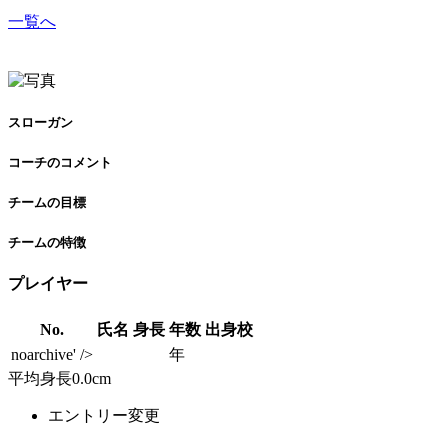
一覧へ
スローガン
コーチのコメント
チームの目標
チームの特徴
プレイヤー
No.
氏名
身長
年数
出身校
noarchive' />
年
平均身長
0.0cm
エントリー変更