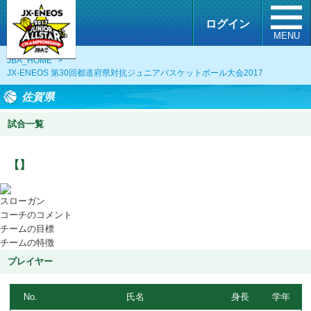
ログイン
MENU
JBA_HOME
>
JX-ENEOS 第30回都道府県対抗ジュニアバスケットボール大会2017
佐賀県
試合一覧
【】
スローガン
コーチのコメント
チームの目標
チームの特徴
プレイヤー
No.
氏名
身長
学年