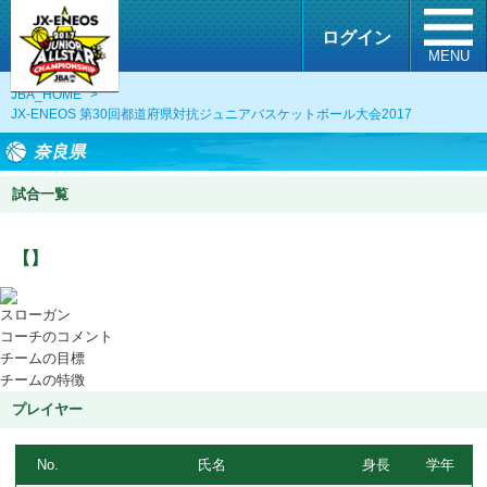
ログイン
MENU
JBA_HOME
>
JX-ENEOS 第30回都道府県対抗ジュニアバスケットボール大会2017
奈良県
試合一覧
【】
スローガン
コーチのコメント
チームの目標
チームの特徴
プレイヤー
No.
氏名
身長
学年