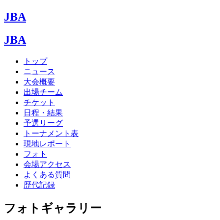
JBA
JBA
トップ
ニュース
大会概要
出場チーム
チケット
日程・結果
予選リーグ
トーナメント表
現地レポート
フォト
会場アクセス
よくある質問
歴代記録
フォトギャラリー