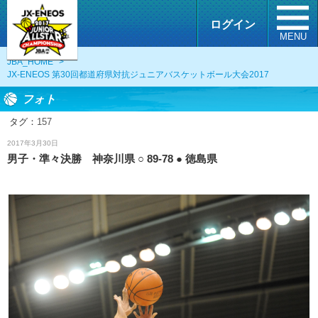
ログイン
MENU
JBA_HOME
>
JX-ENEOS 第30回都道府県対抗ジュニアバスケットボール大会2017
フォト
タグ：
157
フォト
2017年3月30日
男子・準々決勝 神奈川県 ○ 89-78 ● 徳島県