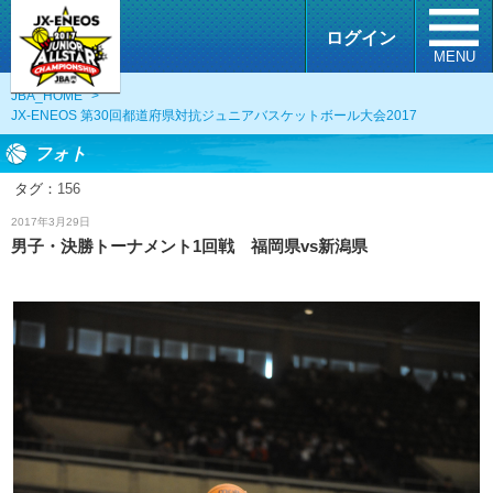
ログイン
MENU
JBA_HOME
>
JX-ENEOS 第30回都道府県対抗ジュニアバスケットボール大会2017
フォト
タグ：
156
フォト
2017年3月29日
男子・決勝トーナメント1回戦 福岡県vs新潟県