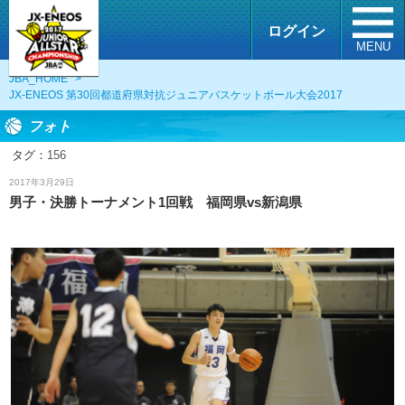
ログイン
MENU
JBA_HOME
>
JX-ENEOS 第30回都道府県対抗ジュニアバスケットボール大会2017
フォト
タグ：
156
フォト
2017年3月29日
男子・決勝トーナメント1回戦 福岡県vs新潟県