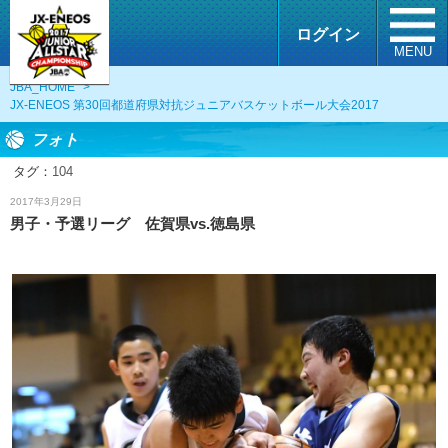
ログイン
MENU
JBA_HOME
>
JX-ENEOS 第30回都道府県対抗ジュニアバスケットボール大会2017
フォト
タグ：
104
フォト
2017年3月29日
男子・予選リーグ 佐賀県vs.徳島県