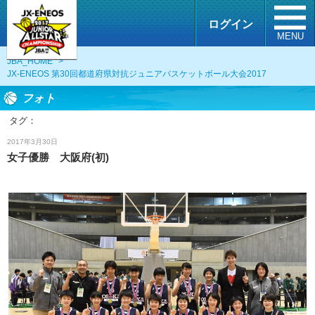
ログイン
MENU
JBA_HOME
>
JX-ENEOS 第30回都道府県対抗ジュニアバスケットボール大会2017
フォト
タグ：
フォト
2017年3月30日
女子優勝 大阪府(初)