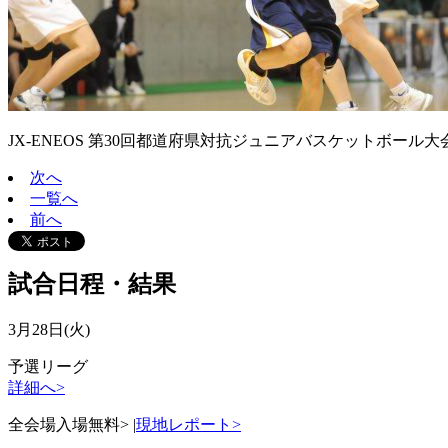
JX-ENEOS 第30回都道府県対抗ジュニアバスケットボール大会20
次へ
一覧へ
前へ
試合日程・結果
3月28日(火)
予選リーグ
詳細へ>
全会場入場無料>
|
現地レポート>