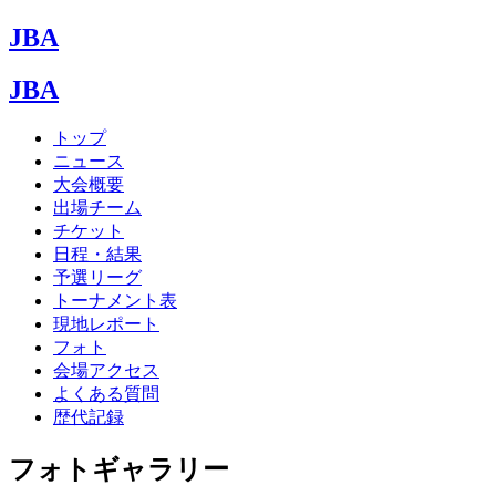
JBA
JBA
トップ
ニュース
大会概要
出場チーム
チケット
日程・結果
予選リーグ
トーナメント表
現地レポート
フォト
会場アクセス
よくある質問
歴代記録
フォトギャラリー