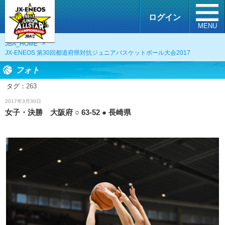
ログイン
MENU
JBA_HOME
>
JX-ENEOS 第30回都道府県対抗ジュニアバスケットボール大会2017
フォト
タグ：
263
フォト
2017年3月30日
女子・決勝 大阪府 ○ 63-52 ● 長崎県