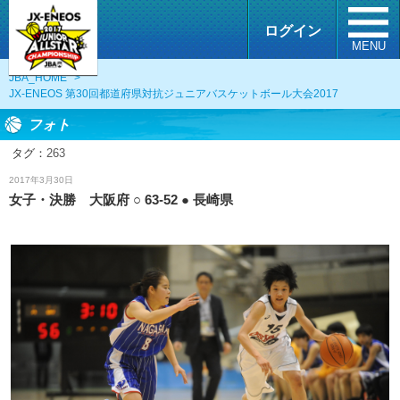
ログイン
MENU
JBA_HOME
>
JX-ENEOS 第30回都道府県対抗ジュニアバスケットボール大会2017
フォト
タグ：
263
フォト
2017年3月30日
女子・決勝 大阪府 ○ 63-52 ● 長崎県