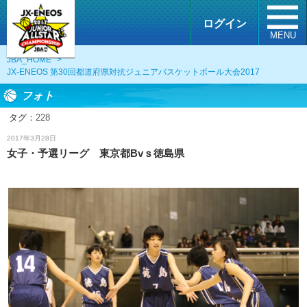
ログイン
MENU
JBA_HOME
>
JX-ENEOS 第30回都道府県対抗ジュニアバスケットボール大会2017
フォト
タグ：
228
フォト
2017年3月28日
女子・予選リーグ 東京都Bvｓ徳島県